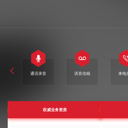



通话录音
语音信箱
来电
权威业务资质