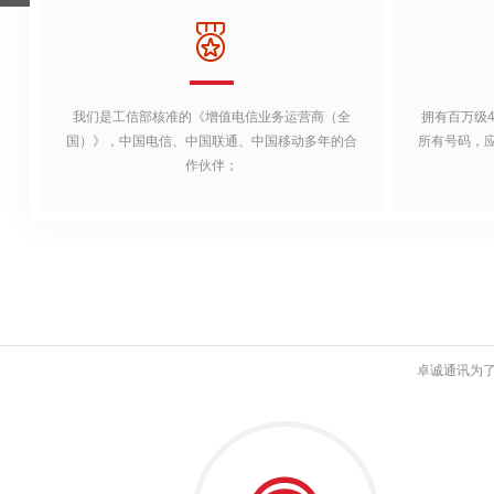

我们是工信部核准的《增值电信业务运营商（全
拥有百万级
国）》，中国电信、中国联通、中国移动多年的合
所有号码，
作伙伴；
卓诚通讯为了