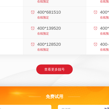
在线预定
在线预
400*681510
400


在线预定
在线预
400*139520
400


1
2
在线预定
在线预
400*128520
400-


在线预定
在线预
查看更多靓号
免费试用