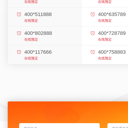
在线预定
在线预定
400*511888
400*635789


在线预定
在线预定
400*802888
400*728789


在线预定
在线预定
400*117666
400*758883


在线预定
在线预定