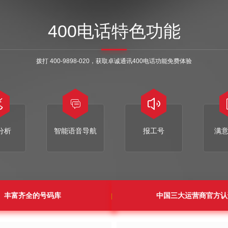
400电话特色功能
拨打 400-9898-020，获取卓诚通讯400电话功能免费体验



分析
智能语音导航
报工号
满
丰富齐全的号码库
中国三大运营商官方认