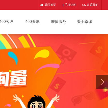
返回首页
手机访问
联系我们
400客户
400资讯
增值服务
关于卓诚
