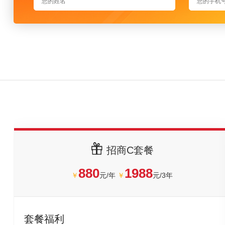

招商C套餐
880
1988
￥
元/年
￥
元/3年
套餐福利