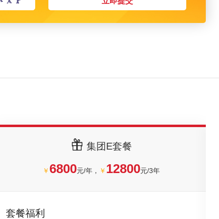

集团E套餐
6800
12800
￥
元/年，
￥
元/3年
套餐福利