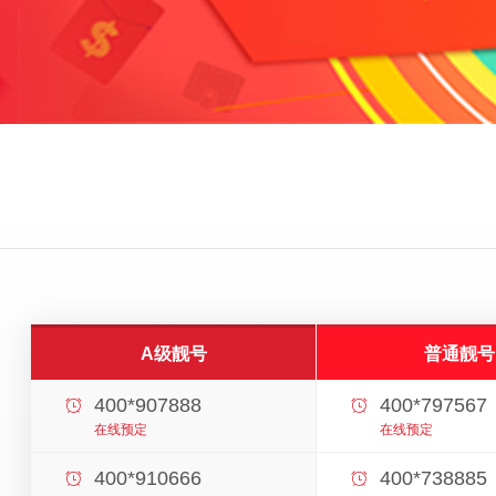
A级靓号
普通靓号
400*907888
400*797567


在线预定
在线预定
400*910666
400*738885

