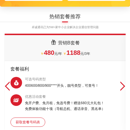
热销套餐推荐
卓诚通讯已为5W+家中小企业解决企业通信管理问题

营销B套餐
480
1188
￥
元/年
￥
元/3年
套餐福利
可选号码类型



400600/800/900****开头，靓号类型，可查号！
优惠活动套餐

免开户费、免月租，免选号费！赠送680元大礼包！
免费体验功能十项（导航总机、通话录音、黑名单）
获取套餐号码表