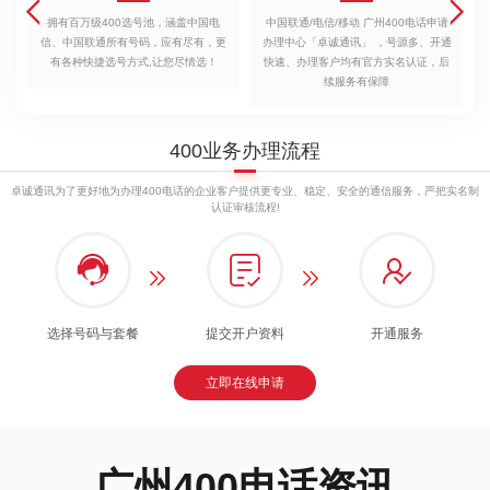


运
拥有百万级400选号池，涵盖中国电
中国联通/电信/移动 广州400电话申请
信、中国联通所有号码，应有尽有，更
办理中心「卓诚通讯」 ，号源多、开通
有各种快捷选号方式,让您尽情选！
快速、办理客户均有官方实名认证，后
续服务有保障
400业务办理流程
卓诚通讯为了更好地为办理400电话的企业客户提供更专业、稳定、安全的通信服务，严把实名制
认证审核流程!





选择号码与套餐
提交开户资料
开通服务
立即在线申请
广州400电话资讯