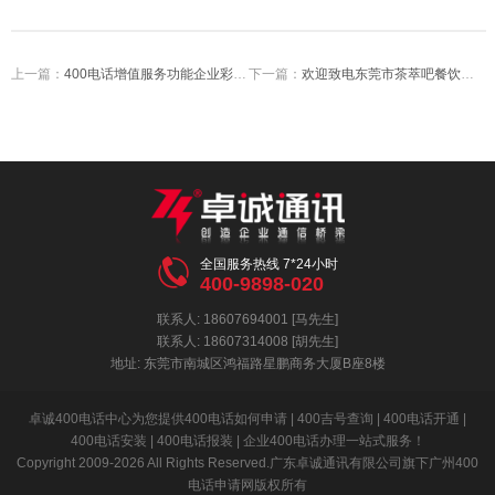
上一篇：
400电话增值服务功能企业彩铃分类让客户选择需要进行开通既方便又省钱
下一篇：
欢迎致电东莞市茶萃吧餐饮管理有限公司加盟服务热线录制成功

全国服务热线 7*24小时
400-9898-020
联系人: 18607694001 [马先生]
联系人: 18607314008 [胡先生]
地址: 东莞市南城区鸿福路星鹏商务大厦B座8楼
卓诚400电话中心为您提供400电话如何申请 | 400吉号查询 | 400电话开通 |
400电话安装 | 400电话报装 | 企业400电话办理一站式服务！
Copyright 2009-2026 All Rights Reserved.广东卓诚通讯有限公司旗下广州400
电话申请网版权所有