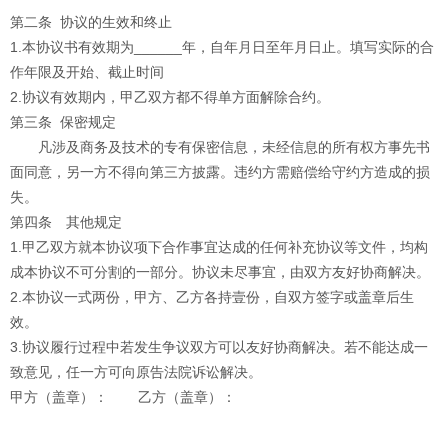
第二条 协议的生效和终止
1.本协议书有效期为______年，自年月日至年月日止。填写实际的合
作年限及开始、截止时间
2.协议有效期内，甲乙双方都不得单方面解除合约。
第三条 保密规定
凡涉及商务及技术的专有保密信息，未经信息的所有权方事先书
面同意，另一方不得向第三方披露。违约方需赔偿给守约方造成的损
失。
第四条 其他规定
1.甲乙双方就本协议项下合作事宜达成的任何补充协议等文件，均构
成本协议不可分割的一部分。协议未尽事宜，由双方友好协商解决。
2.本协议一式两份，甲方、乙方各持壹份，自双方签字或盖章后生
效。
3.协议履行过程中若发生争议双方可以友好协商解决。若不能达成一
致意见，任一方可向原告法院诉讼解决。
甲方（盖章）：
乙方（盖章）：