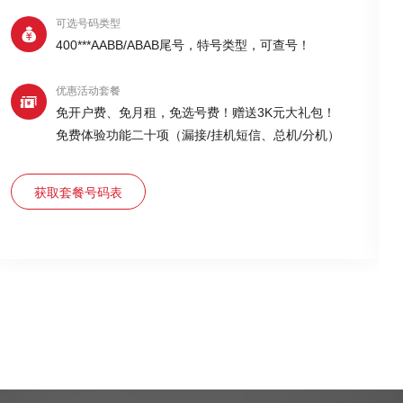
可选号码类型

400*****6/8/9结尾，普号类型，可查号！
优惠活动套餐

免开户费、免月租，免选号费！赠送280元大礼包！
免费体验功能十项（企业彩铃、彩铃录制、智能转接）
获取套餐号码表