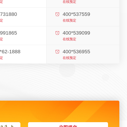
定
在线预定
*731880
400*537559

定
在线预定
*991865
400*539099

定
在线预定
*62-1888
400*536955

定
在线预定