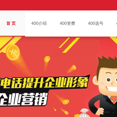
首 页
400介绍
400资费
400选号