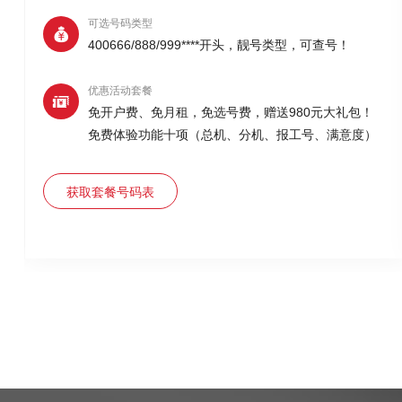
可选号码类型


400***AABB/ABAB尾号，特号类型，可查号！
优惠活动套餐

包！
免开户费、免月租，免选号费！赠送3K元大礼包
防伪码）
免费体验功能二十项（漏接/挂机短信、总机/分机
获取套餐号码表