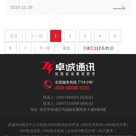
市卫生局 、广州市税务局)等有关部门严格审核、认可注册成立只...
2020-11-29
首页
上一页
1
2
3
4
5
共
8
页
117
条数据
6
7
下一页
尾页

全国服务热线 7*24小时
400-9898-020
联系人: 18607694001 [马先生]
联系人: 18607314008 [胡先生]
地址: 东莞市南城区鸿福路星鹏商务大厦B座8楼
卓诚400电话中心为您提供400电话如何申请 | 400吉号查询 | 400电话开通 |
400电话安装 | 400电话报装 | 企业400电话办理一站式服务！