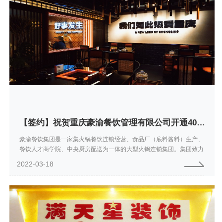
【签约】祝贺重庆豪渝餐饮管理有限公司开通4006367377加盟热线,欢迎火锅加盟咨询
豪渝餐饮集团是一家集火锅餐饮连锁经营、食品厂（底料酱料）生产、
餐饮人才商学院、中央厨房配送为一体的大型火锅连锁集团。集团致力
于重庆火锅产业全国化，旗下拥有豪渝火锅、渝岸火锅、蜀哥蜀妹、渝
2022-03-18
香食品、豪渝商...