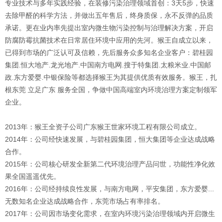
专业技术与多年实践经验，在装修污染治理领域首创：3天5步，快速
去除甲醛的科学方法，并做出五年售后，终身质保，永不反弹的品质
承诺。更在业内率先提出室内微生物污染控制与治理解决方案，开启
防腐防霉抗菌技术在日常居住环境中应用的先河。猴王自成立以来，
已得到市场的广泛认可及信赖，先后服务众多知名企业客户：碧桂园
集团.恒大地产.龙光地产.中国南方电网.搜于特集团.太粮米业.中国邮
政.东方爱婴.中银保险等都选择猴王为其提供优质有效服务。猴王，扎
根东莞 立足广东 服务全国，争做中国高端室内环境治理方案定制领军
企业。
2013年：猴王全资子公司广东猴王世家环境工程有限公司成立。
2014年：公司经快速发展，与碧桂园集团，恒大集团等企业达成战略
合作。
2015年：公司核心研发全新第二代环境治理产品问世，功能性净化效
果全国遥遥优先。
2016年：公司经持续良性发展，与南方电网，平安集团，东方爱婴...
无数知名企业达成战略合作，东莞市场占有率排名。
2017年：公司因市场变化需求，在室内环境污染治理领域内开启微生