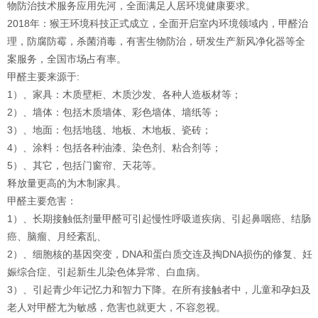
物防治技术服务应用先河，全面满足人居环境健康要求。
2018年：猴王环境科技正式成立，全面开启室内环境领域内，甲醛治
理，防腐防霉，杀菌消毒，有害生物防治，研发生产新风净化器等全
案服务，全国市场占有率。
甲醛主要来源于:
1）、家具：木质壁柜、木质沙发、各种人造板材等；
2）、墙体：包括木质墙体、彩色墙体、墙纸等；
3）、地面：包括地毯、地板、木地板、瓷砖；
4）、涂料：包括各种油漆、染色剂、粘合剂等；
5）、其它，包括门窗帘、天花等。
释放量更高的为木制家具。
甲醛主要危害：
1）、长期接触低剂量甲醛可引起慢性呼吸道疾病、引起鼻咽癌、结肠
癌、脑瘤、月经紊乱、
2）、细胞核的基因突变，DNA和蛋白质交连及掏DNA损伤的修复、妊
娠综合症、引起新生儿染色体异常、白血病。
3）、引起青少年记忆力和智力下降。在所有接触者中，儿童和孕妇及
老人对甲醛尢为敏感，危害也就更大，不容忽视。