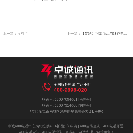
上一篇：
没有了
下一篇：
【签约】祝贺浙江前继继电器有限公司开通4000087808服务热线欢迎咨询继电器产品

全国服务热线 7*24小时
400-9898-020
联系人: 18607694001 [马先生]
联系人: 18607314008 [胡先生]
地址: 东莞市南城区鸿福路星鹏商务大厦B座8楼
卓诚400电话中心为您提供400电话如何申请 | 400吉号查询 | 400电话开通 |
400电话安装 | 400电话报装 | 企业400电话办理一站式服务！