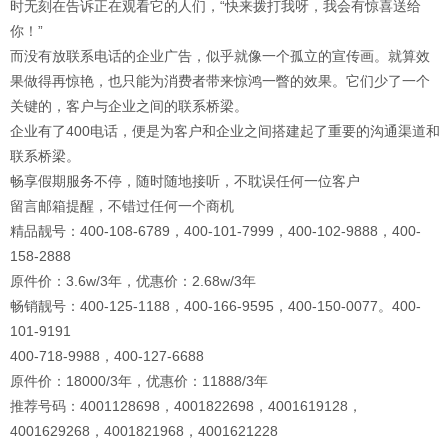
时无刻在告诉正在观看它的人们，“快来拨打我呀，我会有惊喜送给
你！”
而没有放联系电话的企业广告，似乎就像一个孤立的宣传画。就算效
果做得再惊艳，也只能为消费者带来惊鸿一瞥的效果。它们少了一个
关键的，客户与企业之间的联系桥梁。
企业有了400电话，便是为客户和企业之间搭建起了重要的沟通渠道和
联系桥梁。
畅享假期服务不停，随时随地接听，不耽误任何一位客户
留言邮箱提醒，不错过任何一个商机
精品靓号：400-108-6789，400-101-7999，400-102-9888，400-
158-2888
原件价：3.6w/3年，优惠价：2.68w/3年
畅销靓号：400-125-1188，400-166-9595，400-150-0077。400-
101-9191
400-718-9988，400-127-6688
原件价：18000/3年，优惠价：11888/3年
推荐号码：4001128698，4001822698，4001619128，
4001629268，4001821968，4001621228