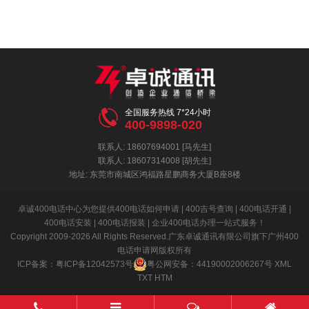

全国服务热线 7*24小时
400-9898-020
联系人: 18607694001 [马先生]
联系人: 18607314008 [胡先生]
地址: 东莞市南城区鸿福路星鹏商务大厦B座8楼
卓诚400电话中心为您提供400电话如何申请 | 400吉号查询 | 400电话开通 |
400电话安装 | 400电话报装 | 企业400电话办理一站式服务！
Copyright 2009-2026 All Rights Reserved.广东卓诚通讯有限公司旗下广州400
电话申请网版权所有
ICP备案：
粤ICP备12042573号
粤公网安备：
44190002006267号
XML
TXT
HTM